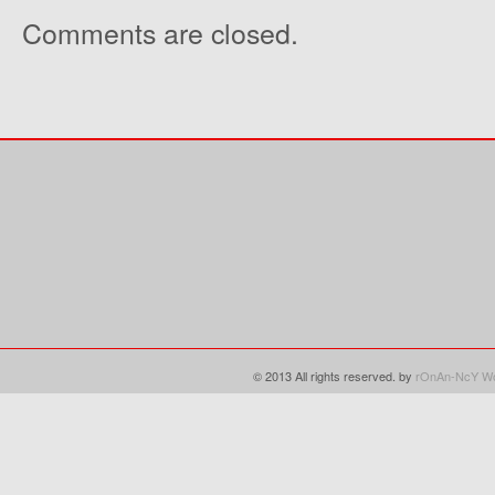
Comments are closed.
© 2013 All rights reserved. by
rOnAn-NcY
Wo