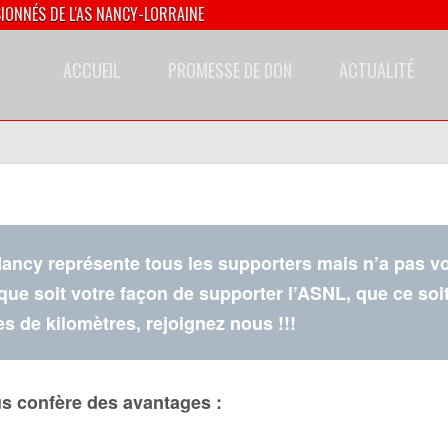
SIONNÉS DE L'AS NANCY-LORRAINE
ACCUEIL
PROMESSE DE DON
ACTUALITÉ
ancy représente tous les supporters mais n’a pas vo
que soit votre façon de supporter l’ASNL, que ce soit
s de kilomètres, rejoignez nous !!!
s confère des avantages :