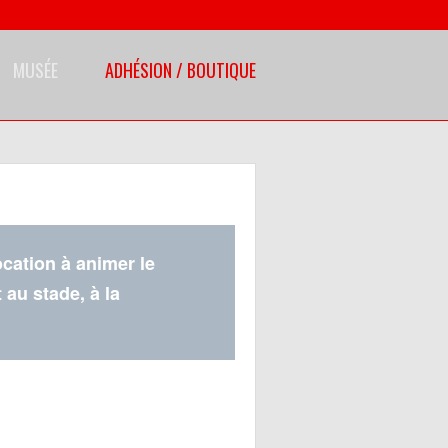
MUSÉE
ADHÉSION / BOUTIQUE
cation à animer le
 au stade, à la