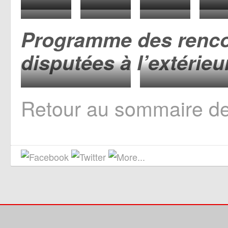
154
155
156
15
162
163
164
16
Programme des renco
disputées à l’extérieur
Saint Etienne 12/08/1980
Angers 17/10/1980
Retour au sommaire d