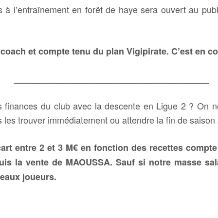
s à l’entraînement en forêt de haye sera ouvert au publ
oach et compte tenu du plan Vigipirate. C’est en co
________________________________________
es finances du club avec la descente en Ligue 2 ? On n
s les trouver immédiatement ou attendre la fin de saiso
cart entre 2 et 3 M€ en fonction des recettes compt
puis la vente de MAOUSSA. Sauf si notre masse sala
eaux joueurs.
________________________________________