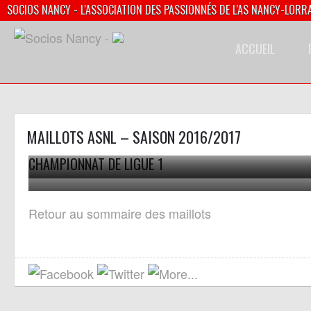
SOCIOS NANCY - L'ASSOCIATION DES PASSIONNÉS DE L'AS NANCY-LORR
ACCUEIL
MAILLOTS ASNL – SAISON 2016/2017
CHAMPIONNAT DE LIGUE 1
maillot domicile porté Julien Cetout Nancy Nantes [collection p
Maillot domicile porté et dédicacé par Sergey Chernik lors 
Xavinos]
Retour au sommaire des maillots
match Nancy Toulouse [collection privée Xavinos]