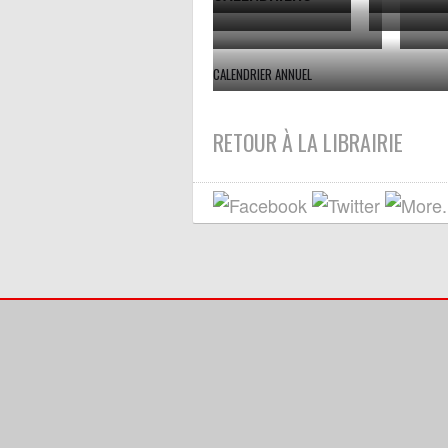
1967
196
1976
197
1982
CALENDRIER ANNUEL
197
RETOUR À LA LIBRAIRIE