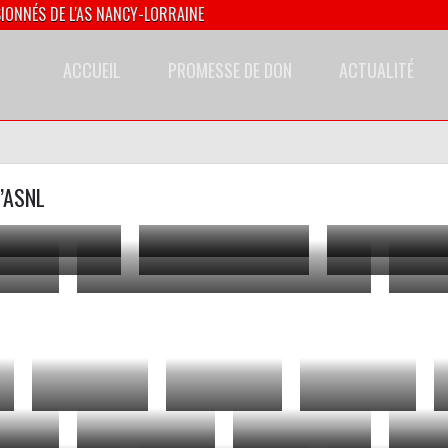
SIONNÉS DE L'AS NANCY-LORRAINE
ACCUEIL
PROMESSE DE DON
ACTUALITÉ
’ASNL
1981
1988
1991
2007
2007
2010
2017
2000
2001
2006