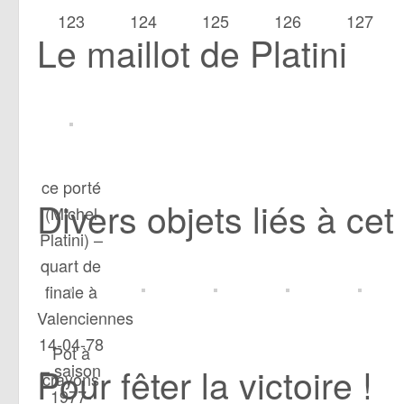
123
124
125
126
127
Le maillot de Platini
ce porté
Divers objets liés à c
(Michel
Platini) –
quart de
finale à
Valenciennes
14-04-78
Pot à
– saison
Pour fêter la victoire !
crayons
1977-