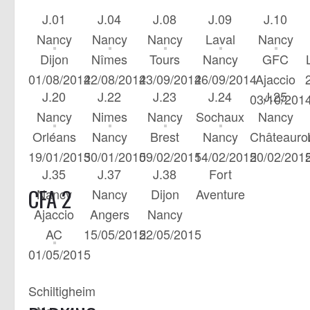
J.01
J.04
J.08
J.09
J.10
Nancy
Nancy
Nancy
Laval
Nancy
Dijon
Nîmes
Tours
Nancy
GFC
01/08/2014
22/08/2014
23/09/2014
26/09/2014
Ajaccio
J.20
J.22
J.23
J.24
J.25
03/10/201
Nancy
Nimes
Nancy
Sochaux
Nancy
Orléans
Nancy
Brest
Nancy
Châteauro
19/01/2015
30/01/2015
09/02/2015
14/02/2015
20/02/201
J.35
J.37
J.38
Fort
CFA 2
Nancy
Nancy
Dijon
Aventure
Ajaccio
Angers
Nancy
AC
15/05/2015
22/05/2015
01/05/2015
Schiltigheim