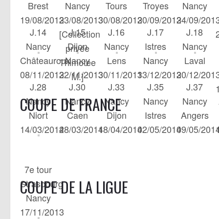
Brest
Nancy
Tours
Troyes
Nancy
19/08/2013
23/08/2013
30/08/2013
20/09/2013
24/09/201
J.14
J.15
J.16
J.17
J.18
[Collection
Nancy
Dijon
Nancy
Istres
Nancy
privée
Châteauroux
Nancy
Lens
Nancy
Laval
Thimotée
08/11/2013
22/11/2013
30/11/2013
13/12/2013
20/12/201
M.]
J.28
J.30
J.33
J.35
J.37
COUPE DE FRANCE
Nancy
Nancy
Nancy
Nancy
Nancy
Niort
Caen
Dijon
Istres
Angers
14/03/2014
28/03/2014
18/04/2014
02/05/2014
09/05/201
7e tour
COUPE DE LA LIGUE
Strasbourg
Nancy
17/11/2013