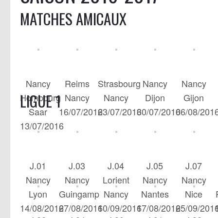
MATCHES AMICAUX
Nancy
Reims
Strasbourg
Nancy
Nancy
LIGUE 1
Hombourg
Nancy
Nancy
Dijon
Gijon
Saar
16/07/2016
23/07/2016
30/07/2016
06/08/201
13/07/2016
J.01
J.03
J.04
J.05
J.07
Nancy
Nancy
Lorient
Nancy
Nancy
Lyon
Guingamp
Nancy
Nantes
Nice
14/08/2016
27/08/2016
10/09/2016
17/08/2016
25/09/201