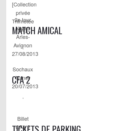
[Collection
privée
2e tour
Thimotée
MATCH AMICAL
Nancy
M.]
Arles-
Avignon
27/08/2013
Sochaux
CFA 2
Nancy
20/07/2013
Billet
TICKETS DE PARKING
CFA 2