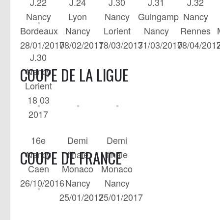
J.22
J.24
J.30
J.31
J.32
Nancy
Lyon
Nancy
Guingamp
Nancy
Bordeaux
Nancy
Lorient
Nancy
Rennes
28/01/2017
08/02/2017
18/03/2017
31/03/2017
08/04/201
J.30
COUPE DE LA LIGUE
Nancy
Lorient
18 03
2017
16e
Demi
Demi
COUPE DE FRANCE
Nancy
finale
finale
Caen
Monaco
Monaco
26/10/2016
Nancy
Nancy
25/01/2017
25/01/2017