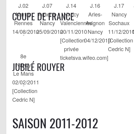
J.02
J.07
J.14
J.16
J.17
COUPE DE FRANCE
Nancy
Auxerre
Nancy
Arles-
Nancy
Rennes
Nancy
Valenciennes
Avignon
Sochaux
14/08/2010
25/09/2010
20/11/2010
Nancy
11/12/201
[Collection
04/12/2010
[Collection
privée
Cedric N]
8e
ticketsva.wifeo.com]
JUBILÉ ROUYER
Nancy
Le Mans
02/02/2011
[Collection
Cedric N]
SAISON 2011-2012