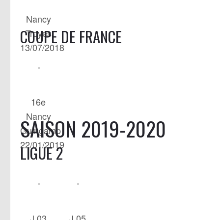
Nancy
COUPE DE FRANCE
Troyes
13/07/2018
16e
Nancy
SAISON 2019-2020
Guingamp
22/01/2019
LIGUE 2
J.03
J.05