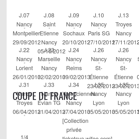
J.07
J.08
J.09
J.10
J.13
Nancy
Saint
Nancy
Nancy
Troyes
Montpellier
Etienne
Sochaux
Paris SG
Nancy
29/09/2012
Nancy
20/10/2012
27/10/2012
17/11/201
J.22
J.23
J.24
J.26
J.26
05/10/2012
Nancy
Marseille
Nancy
Nancy
Nancy
Lorient
Nancy
Reims
St-
St-
26/01/2013
02/02/2013
09/02/2013
Étienne
Étienne
J.31
J.33
J.34
J.35
J.35
23/02/2013
23/02/201
COUPE DE FRANCE
Nancy
Nancy
Valenciennes
Nancy
Nancy
Troyes
Évian TG
Nancy
Lyon
Lyon
06/04/2013
21/04/2013
27/04/2013
05/05/2013
05/05/201
[Collection
privée
1/4
ticketsva.wifeo.com]