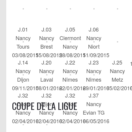
J.01
J.03
J.05
J.06
Nancy
Nancy
Clermont
Nancy
Tours
Brest
Nancy
Niort
03/08/2015
15/08/2015
28/08/2015
11/09/2015
J.14
J.20
J.22
J.23
J.25
Nancy
Nancy
Nancy
Nancy
Nancy
Dijon
Laval
Nîmes
Nîmes
Metz
09/11/2015
08/01/2016
22/01/2016
29/01/2016
05/02/201
J.32
J.32
J.32
J.37
COUPE DE LA LIGUE
Dijon
Dijon
Dijon
Nancy
Nancy
Nancy
Nancy
Evian TG
02/04/2016
02/04/2016
02/04/2016
06/05/2016