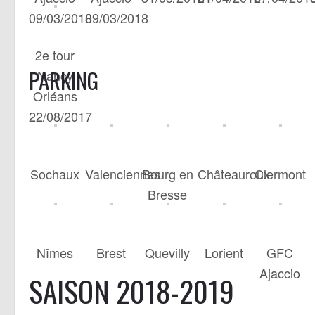
09/03/2018
09/03/2018
2e tour
PARKING
Nancy
Orléans
22/08/2017
Sochaux
Valenciennes
Bourg en
Châteauroux
Clermont
Bresse
Nîmes
Brest
Quevilly
Lorient
GFC
Ajaccio
SAISON 2018-2019