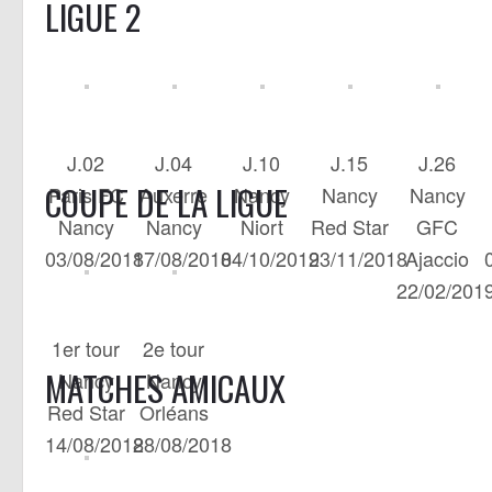
LIGUE 2
J.02
J.04
J.10
J.15
J.26
COUPE DE LA LIGUE
Paris FC
Auxerre
Nancy
Nancy
Nancy
Nancy
Nancy
Niort
Red Star
GFC
03/08/2018
17/08/2018
04/10/2019
23/11/2018
Ajaccio
22/02/201
1er tour
2e tour
MATCHES AMICAUX
Nancy
Nancy
Red Star
Orléans
14/08/2018
28/08/2018