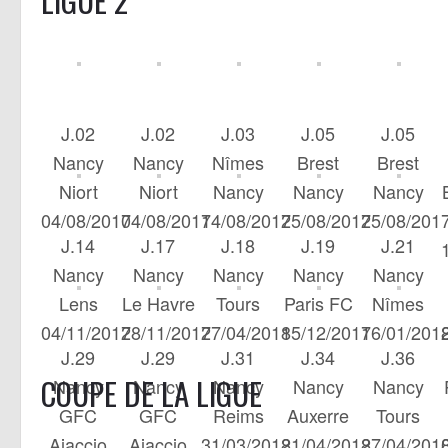
LIGUE 2
J.02
J.02
J.03
J.05
J.05
Nancy
Nancy
Nîmes
Brest
Brest
Niort
Niort
Nancy
Nancy
Nancy
04/08/2017
04/08/2017
14/08/2017
25/08/2017
25/08/201
J.14
J.17
J.18
J.19
J.21
Nancy
Nancy
Nancy
Nancy
Nancy
Lens
Le Havre
Tours
Paris FC
Nîmes
04/11/2017
28/11/2017
27/04/2018
15/12/2017
16/01/201
J.29
J.29
J.31
J.34
J.36
COUPE DE LA LIGUE
Nancy
Nancy
Nancy
Nancy
Nancy
GFC
GFC
Reims
Auxerre
Tours
Ajaccio
Ajaccio
31/03/2018
21/04/2018
27/04/201