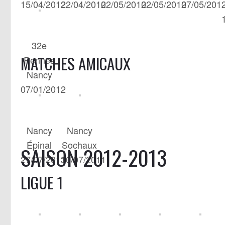
15/04/2012
22/04/2012
02/05/2012
02/05/2012
07/05/201
32e
MATCHES AMICAUX
Rennes
Nancy
07/01/2012
Nancy
Nancy
Épinal
Sochaux
SAISON 2012-2013
27/07/2011
30/07/2011
LIGUE 1