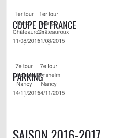
1er tour
1er tour
COUPE DE FRANCE
Nancy
Nancy
Châteauroux
Châteauroux
11/08/2015
11/08/2015
7e tour
7e tour
PARKING
Dinsheim
Dinsheim
Nancy
Nancy
14/11/2015
14/11/2015
SAISON 2016-2017