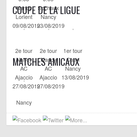
COUPE DE LA LIGUE
Nancy
Sochaux
Lorient
Nancy
09/08/2019
23/08/2019
2e tour
2e tour
1er tour
MATCHES AMICAUX
Nancy
Nancy
Caen
AC
AC
Nancy
Ajaccio
Ajaccio
13/08/2019
27/08/2019
27/08/2019
Nancy
Dijon
20/07/2019