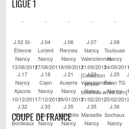
LIGUE 1
J.02 St-
J.04
J.06
J.07
J.08
Étienne
Lorient
Rennes
Nancy
Toulouse
Nancy
Nancy
Nancy
Valenciennes
Nancy
13/08/2011
27/08/2011
18/09/2011
21/09/2011
24/09/201
J.17
J.18
J.21
J.23
J.25
[Collection
Nancy
Caen
Auxerre
Valenciennes
Évian TG
privée
Ajaccio
Nancy
Nancy
Nancy
Nancy
ticketsva.wifeo.com]
10/12/2011
17/12/2011
28/01/2012
11/02/2012
25/02/201
J.32
J.33
J.35
J.35
J.36
COUPE DE FRANCE
Nancy
Ajaccio
Marseille
Marseille
Sochaux
Bordeaux
Nancy
Nancy
Nancy
Nancy