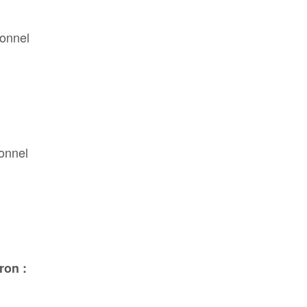
ionnel
onnel
ron :