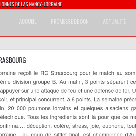
SIONNÉS DE L'AS NANCY-LORRAINE
ACCUEIL
PROMESSE DE DON
ACTUALITÉ
TRASBOURG
orraine reçoit le RC Strasbourg pour le match au so
me division groupe B. Au matin, 3 points séparent c
s’appuyer sur une attaque de feu et une défense de fer. U
oir, et principal concurrent, à 6 points. La semaine précé
ein. 20 000 poumons lorrains et quelques alsaciens ga
lectrique. Tous les ingrédients sont là pour que ce mat
onfirma…. déception, colère, stress, joie, euphorie, tou
rraine , au coup de sifflet final, est championne d’