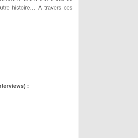
tre histoire… A travers ces
!
nterviews) :