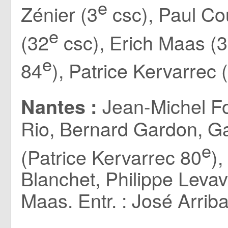
e
Zénier (3
csc), Paul Cou
e
(32
csc), Erich Maas (
e
84
), Patrice Kervarrec 
Jean-Michel Fo
Nantes :
Rio, Bernard Gardon, Ga
e
(Patrice Kervarrec 80
)
Blanchet, Philippe Levav
Maas. Entr. : José Arriba