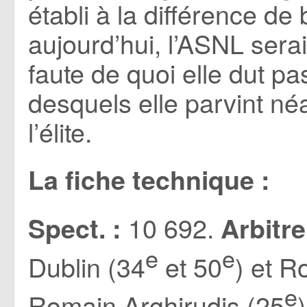
établi à la différence de
aujourd’hui, l’ASNL sera
faute de quoi elle dut pa
desquels elle parvint n
l’élite.
La fiche technique :
10 692.
Spect. :
Arbitre
e
e
Dublin (34
et 50
) et R
e
Romain Arghirudis (25